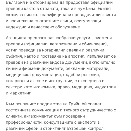
България и е оторизирана да предоставя официални
преводи както в страната, така и в чужбина. Екипът
включва високо квалифицирани преводачи-лингвисти
и носители на съответните езици, осигуряващи
надеждно и качествено обслужване.
Агенцията предлага разнообразни услуги – писмени
преводи (официални, легализирани и обикновени),
устни преводи за нотариални сделки и различни
събития, както и поставяне на апостил. Изпълняват се
преводи на различни видове документи, включително
лични и фирмени документи, рекламни материали,
медицинска документация, съдебни решения,
нотариални актове и инструкции, с експертиза в
сектори като икономика, право, медицина, индустрия
и маркетинг.
Към основните предимства на Грийн Ай спадат
постоянната комуникация и тясното сътрудничество с
клиенти, ангажиментът към проверени
професионалисти, консултациите с експерти в
различни сфери и стриктният вътрешен контрол.