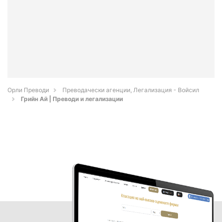
Орли Преводи
Преводачески агенции, Легализация - Войсил
Грийн Ай | Преводи и легализации