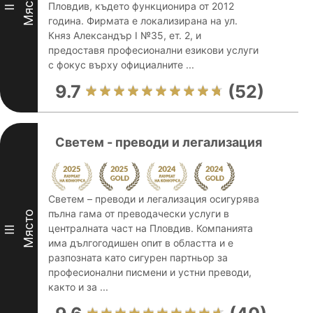
Място
Пловдив, където функционира от 2012
II
година. Фирмата е локализирана на ул.
Княз Александър I №35, ет. 2, и
предоставя професионални езикови услуги
с фокус върху официалните ...
9.7
(52)
Светем - преводи и легализация
Светем – преводи и легализация осигурява
пълна гама от преводачески услуги в
Място
централната част на Пловдив. Компанията
III
има дългогодишен опит в областта и е
разпозната като сигурен партньор за
професионални писмени и устни преводи,
както и за ...