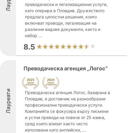
преводачески и легализационни услуги,
като оперира в Пловдив. Дружеството
предлага цялостни решения, които
включват преводи, легализация на
различни видове документи, както и
набор ...
8.5
Преводаческа агенция „Логос“
Лауреати
Преводаческа агенция Логос, базирана в
Пловдив, е доставчик на разнообразни
професионални преводачески услуги.
Компанията се фокусира върху писмени
и устни преводи на повече от 25 езика,
сред които влизат както често
използвани като английски, ...