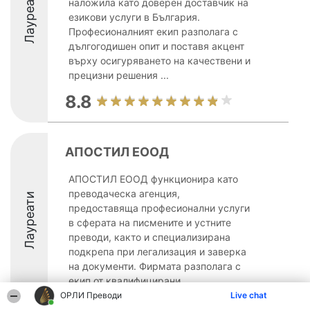
Лауреати
наложила като доверен доставчик на
езикови услуги в България.
Професионалният екип разполага с
дългогодишен опит и поставя акцент
върху осигуряването на качествени и
прецизни решения ...
8.8
АПОСТИЛ ЕООД
АПОСТИЛ ЕООД функционира като
преводаческа агенция,
Лауреати
предоставяща професионални услуги
в сферата на писмените и устните
преводи, както и специализирана
подкрепа при легализация и заверка
на документи. Фирмата разполага с
екип от квалифицирани ...
ОРЛИ Преводи
Live chat
8.8