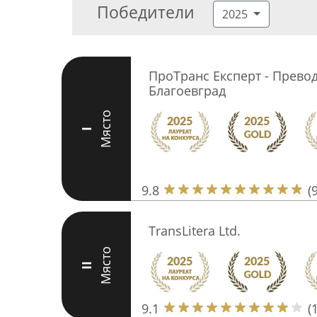
Победители
2025
ПроТранс Експерт - Превод
Благоевград
Място
I
9.8
(
TransLitera Ltd.
Място
II
9.1
(