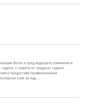
лизация Boran е сред водещите компании в
 година. С повече от тридесет години
анията предоставя професионални
ългарски език за над ...