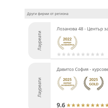
Други фирми от региона
Лозанова 48 - Център з
Лауреати
Давитоз София - курсов
Лауреати
9.6