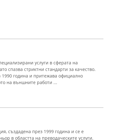
пециализирани услуги в сферата на
ато спазва стриктни стандарти за качество.
з 1990 година и притежава официално
о на външните работи ...
ия, създадена през 1999 година и се е
ньор в областта на преводаческите услуги.