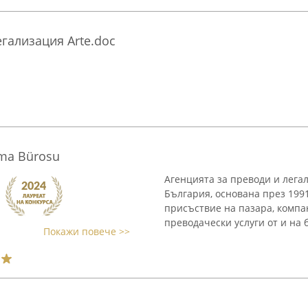
егализация Arte.doc
ma Bürosu
Агенцията за преводи и лега
България, основана през 1991
присъствие на пазара, комп
преводачески услуги от и на б
Покажи повече >>