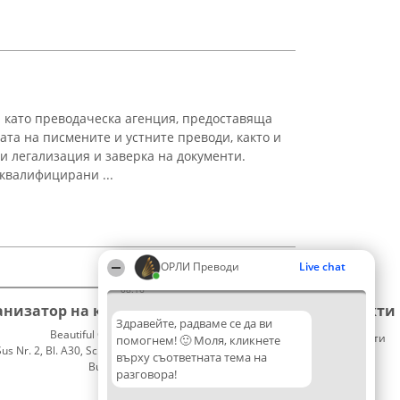
ато преводаческа агенция, предоставяща
ата на писмените и устните преводи, както и
 легализация и заверка на документи.
 квалифицирани ...
ОРЛИ Преводи
Live chat
08:16
анизатор на класиране
Класация
Контакти
Здравейте, радваме се да ви
Beautiful Company S.R.L.
Победители
Контакти
помогнем! 🙂 Моля, кликнете
 Nr. 2, Bl. A30, Sc. A, Et. 4, Ap. 13
Списък
върху съответната тема на
București 53-238
на
разговора!
CUI 36737675
всички
победители