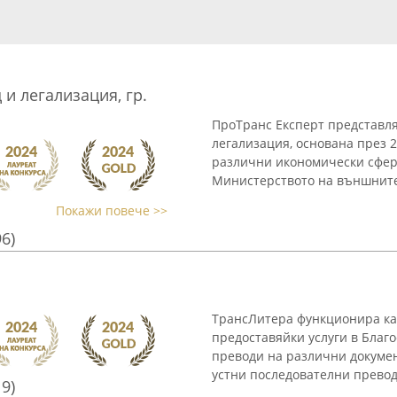
 и легализация, гр.
ПроТранс Експерт представля
легализация, основана през 2
различни икономически сфер
Министерството на външните 
Покажи повече >>
96)
ТрансЛитера функционира кат
предоставяйки услуги в Благ
преводи на различни докумен
устни последователни преводи
19)