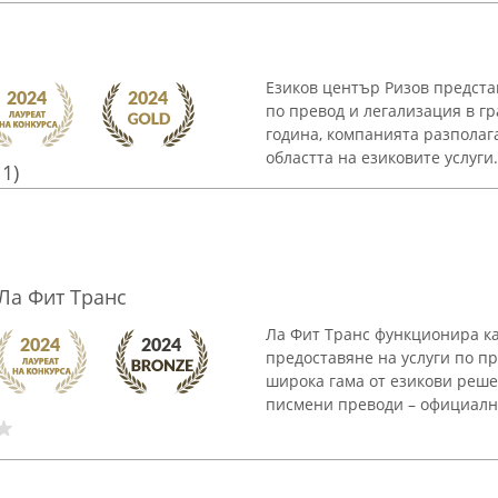
Езиков център Ризов предста
по превод и легализация в г
година, компанията разполаг
областта на езиковите услуги. 
11)
 Ла Фит Транс
Ла Фит Транс функционира к
предоставяне на услуги по п
широка гама от езикови реш
писмени преводи – официални,