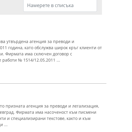
ва утвърдена агенция за преводи и
011 година, като обслужва широк кръг клиенти от
и. Фирмата има сключен договор с
работи № 1514/12.05.2011 ...
о призната агенция за преводи и легализация,
оевград. Фирмата има насоченост към писмени
ти и специализирани текстове, както и към
 ...