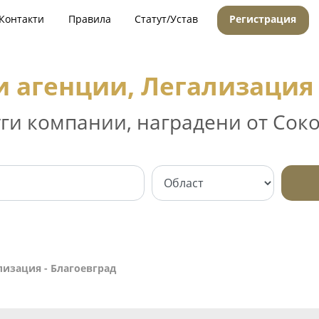
Контакти
Правила
Статут/Устав
Регистрация
 агенции, Легализация 
уги компании, наградени от Соко
лизация - Благоевград