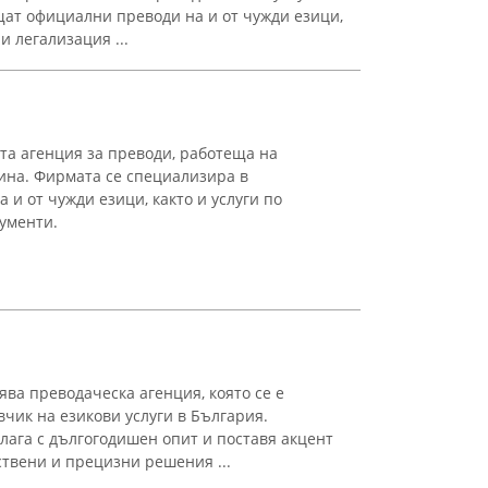
ат официални преводи на и от чужди езици,
и легализация ...
та агенция за преводи, работеща на
дина. Фирмата се специализира в
 и от чужди езици, както и услуги по
ументи.
ва преводаческа агенция, която се е
чик на езикови услуги в България.
ага с дългогодишен опит и поставя акцент
ствени и прецизни решения ...