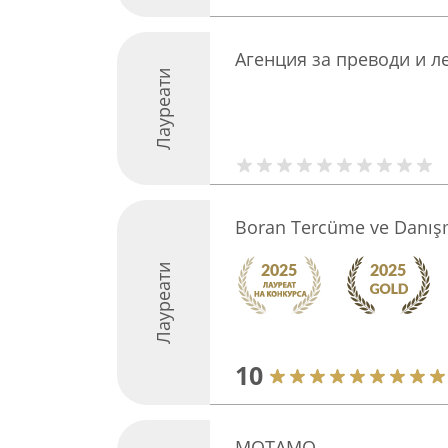
Агенция за преводи и л
Лауреати
Boran Tercüme ve Danış
Лауреати
10
MOTAMO