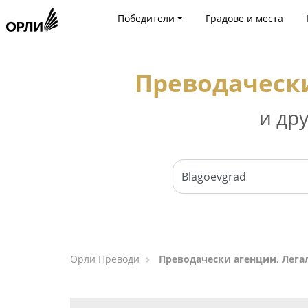
Победители
Градове и места
Преводачески
и др
Орли Преводи
Преводачески агенции, Лега