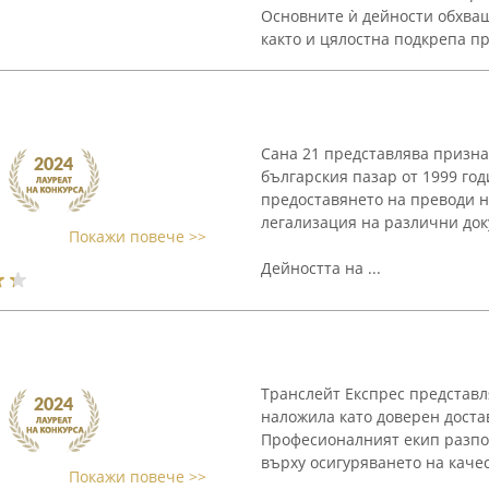
Основните ѝ дейности обхващ
както и цялостна подкрепа пр
Сана 21 представлява призна
българския пазар от 1999 го
предоставянето на преводи на
легализация на различни док
Покажи повече >>
Дейността на ...
Транслейт Експрес представля
наложила като доверен достав
Професионалният екип разпол
върху осигуряването на каче
Покажи повече >>