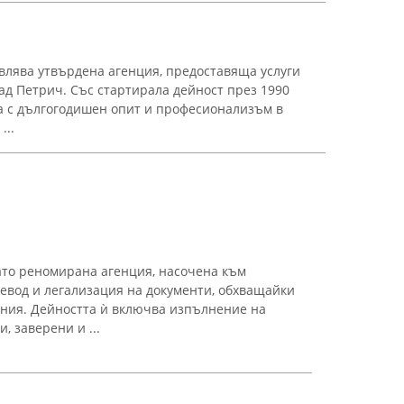
влява утвърдена агенция, предоставяща услуги
рад Петрич. Със стартирала дейност през 1990
а с дългогодишен опит и професионализъм в
...
ато реномирана агенция, насочена към
ревод и легализация на документи, обхващайки
ения. Дейността ѝ включва изпълнение на
 заверени и ...