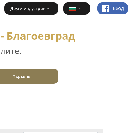
Вход
Други индустрии
- Благоевград
лите.
Търсене