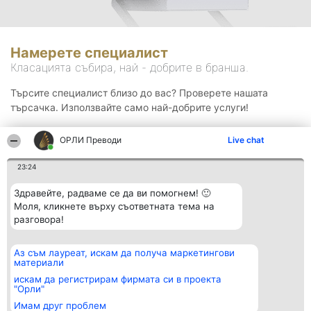
Намерете специалист
Класацията събира, най - добрите в бранша.
Търсите специалист близо до вас? Проверете нашата
търсачка. Използвайте само най-добрите услуги!
ОРЛИ Преводи
Live chat
Търсене
23:24
Здравейте, радваме се да ви помогнем! 🙂
Моля, кликнете върху съответната тема на
разговора!
Аз съм лауреат, искам да получа маркетингови
Организатор на
Класация
Контакти
материали
класиране
Победители
Контакти
Beautiful Company S.R.L.
Списък на
искам да регистрирам фирмата си в проекта
BulevardulAleea Timișul De
всички
"Орли"
Sus Nr. 2, Bl. A30, Sc. A, Et.
победители
Имам друг проблем
4, Ap. 13
Правила