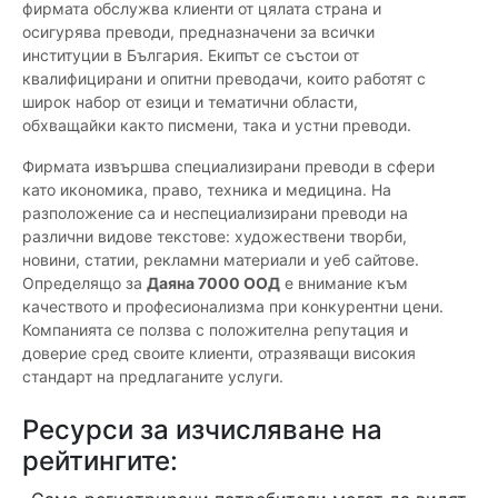
фирмата обслужва клиенти от цялата страна и
осигурява преводи, предназначени за всички
институции в България. Екипът се състои от
квалифицирани и опитни преводачи, които работят с
широк набор от езици и тематични области,
обхващайки както писмени, така и устни преводи.
Фирмата извършва специализирани преводи в сфери
като икономика, право, техника и медицина. На
разположение са и неспециализирани преводи на
различни видове текстове: художествени творби,
новини, статии, рекламни материали и уеб сайтове.
Определящо за
Даяна 7000 ООД
е внимание към
качеството и професионализма при конкурентни цени.
Компанията се ползва с положителна репутация и
доверие сред своите клиенти, отразяващи високия
стандарт на предлаганите услуги.
Ресурси за изчисляване на
рейтингите: