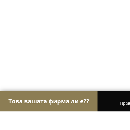
Това вашата фирма ли е??
Пров
Орли Преводи
Преводачески агенции, Легали