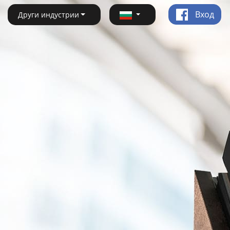
Вход
Други индустрии