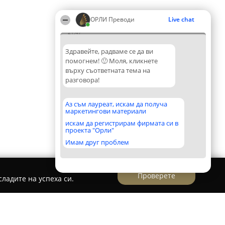
ОРЛИ Преводи
Live chat
21:47
Здравейте, радваме се да ви
помогнем! 🙂 Моля, кликнете
върху съответната тема на
разговора!
Аз съм лауреат, искам да получа
маркетингови материали
искам да регистрирам фирмата си в
проекта "Орли"
Имам друг проблем
Проверете
ладите на успеха си.