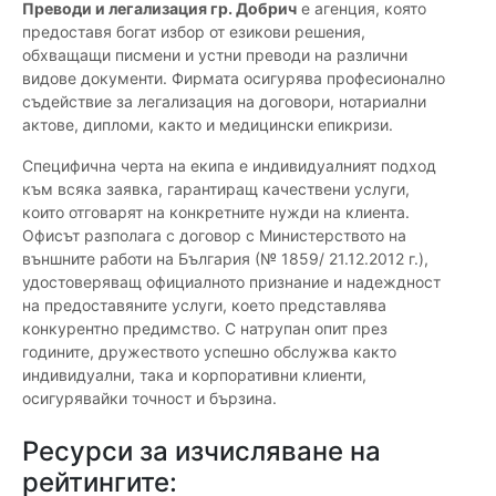
Преводи и легализация гр. Добрич
е агенция, която
предоставя богат избор от езикови решения,
обхващащи писмени и устни преводи на различни
видове документи. Фирмата осигурява професионално
съдействие за легализация на договори, нотариални
актове, дипломи, както и медицински епикризи.
Специфична черта на екипа е индивидуалният подход
към всяка заявка, гарантиращ качествени услуги,
които отговарят на конкретните нужди на клиента.
Офисът разполага с договор с Министерството на
външните работи на България (№ 1859/ 21.12.2012 г.),
удостоверяващ официалното признание и надеждност
на предоставяните услуги, което представлява
конкурентно предимство. С натрупан опит през
годините, дружеството успешно обслужва както
индивидуални, така и корпоративни клиенти,
осигурявайки точност и бързина.
Ресурси за изчисляване на
рейтингите: