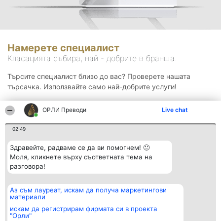
Намерете специалист
Класацията събира, най - добрите в бранша.
Търсите специалист близо до вас? Проверете нашата
търсачка. Използвайте само най-добрите услуги!
ОРЛИ Преводи
Live chat
Търсене
02:49
Здравейте, радваме се да ви помогнем! 🙂
Моля, кликнете върху съответната тема на
разговора!
Аз съм лауреат, искам да получа маркетингови
Организатор на
Класация
Контакти
материали
класиране
Победители
Контакти
Beautiful Company S.R.L.
Списък на
искам да регистрирам фирмата си в проекта
BulevardulAleea Timișul De
всички
"Орли"
Sus Nr. 2, Bl. A30, Sc. A, Et.
победители