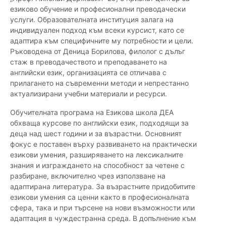
езиково обучение и професионални преводачески
услуги. Образователната институция залага на
индивидуален подход към всеки курсист, като се
адаптира към специфичните му потребности и цели.
Ръководена от Деница Борилова, филолог с дълъг
стаж в преводачеството и преподаването на
английски език, организацията се отличава с
прилагането на съвременни методи и непрестанно
актуализирани учебни материали и ресурси.
Обучителната програма на Езикова школа ДЕА
обхваща курсове по английски език, подходящи за
деца над шест години и за възрастни. Основният
фокус е поставен върху развиването на практически
езикови умения, разширяването на лексикалните
знания и изграждането на способност за четене с
разбиране, включително чрез използване на
адаптирана литература. За възрастните придобитите
езикови умения са ценни както в професионалната
сфера, така и при търсене на нови възможности или
адаптация в чуждестранна среда. В допълнение към