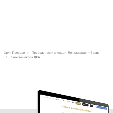
Орли Преводи
Преводачески агенции, Легализация - Варна
Езикова школа ДЕА