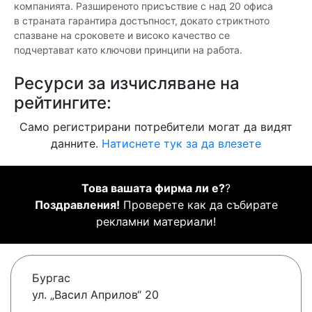
компанията. Разширеното присъствие с над 20 офиса
в страната гарантира достъпност, докато стриктното
спазване на сроковете и високо качество се
подчертават като ключови принципи на работа.
Ресурси за изчисляване на
рейтингите:
Само регистрирани потребители могат да видят
данните.
Натиснете тук за да влезете
Това вашата фирма ли е?
?
Поздравления!
Проверете как да събирате
рекламни материали!
Бургас
ул. „Васил Априлов“ 20