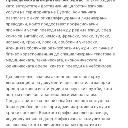
като авторитетен доставчик на цялостни езикови
услуги на територията на Бургас. Компанията
разполага с екип от квалифицирани и лицензирани
преводачи, които предоставят професионални
писмени и устни преводи между редица езици, сред
които са английски, немски, френски, руски, турски,
испански, гръцки, полски, сръбски и унгарски.
Агенцията обслужва разнообразни нужди – от лична и
бизнес кореспонденция до специализирани текстове в
медицинската, техническата, икономическата и
юридическата сфера, както и преводи на уебсайтове.
Допълнително, значим акцент се поставя върху
легализацията на документи чрез апостил и заверки
пред държавни институции и консулски служби, като
по този начин се гарантира легитимността им.
Предлаганите експресни онлайн преводи осигуряват
бърз и удобен достъп при административни нужди в
кратки срокове. Високото професионално равнище,
индивидуалният подход и ефективната комуникация
се посочват като отличителни характеристики на