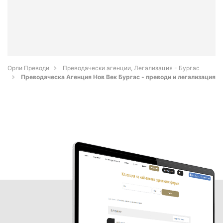
Орли Преводи
Преводачески агенции, Легализация - Бургас
Преводаческа Агенция Нов Век Бургас - преводи и легализация