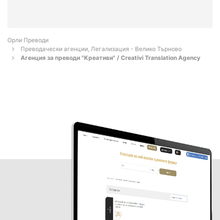
Орли Преводи
Преводачески агенции, Легализация - Велико Търново
Агенция за преводи "Креативи" / Creativi Translation Agency