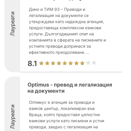
Дино и ТИМ 93 – Преводи и
Лауреати
легализация на документи се
утвърждава като надеждна агенция,
предоставяща комплексни езикови
услуги. Дългогодишният опит на
компанията в сферата на писмените и
устните преводи допринася за
ефективното преодоляване ...
8.1
Optimus - превод и легализация
на документи
Оптимус е агенция за преводи и
Лауреати
езиков център, локализиран във
Враца, която предоставя цялостни
езикови услуги като писмени и устни
преводи, заедно с легализация на