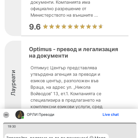
документи. Компанията има
официално разрешение от
Министерството на външните ...
9.6
Optimus - превод и легализация
на документи
Оптимус Център представлява
Лауреати
утвърдена агенция за преводи и
езиков център, разположен във
Враца, на адрес ул. „Никола
Войводов“ 13, ет.1. Компанията се
специализира в предлагането на
комплексни езикови услуги, сред
които са писмени и устни преводи ...
ОРЛИ Преводи
Live chat
19:30